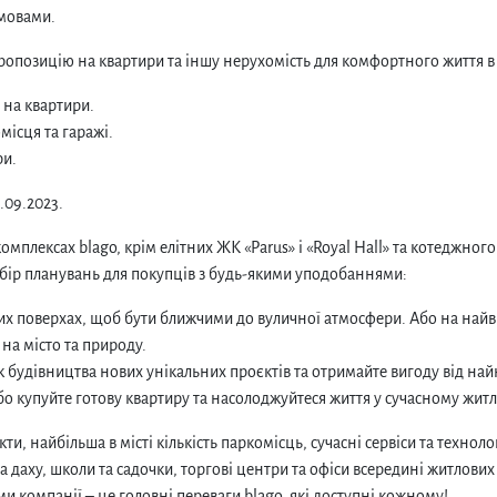
умовами.
ропозицію на квартири та іншу нерухомість для комфортного життя в 
 на квартири.
місця та гаражі.
ри.
.09.2023.
комплексах blago, крім елітних ЖК «Parus» і «Royal Hall» та котеджного
ибір планувань для покупців з будь-якими уподобаннями:
х поверхах, щоб бути ближчими до вуличної атмосфери. Або на найв
 на місто та природу.
к будівництва нових унікальних проєктів та отримайте вигоду від най
о купуйте готову квартиру та насолоджуйтеся життя у сучасному житлі 
и, найбільша в місті кількість паркомісць, сучасні сервіси та технолог
 даху, школи та садочки, торгові центри та офіси всередині житлови
ами компанії – це головні переваги blago, які доступні кожному!