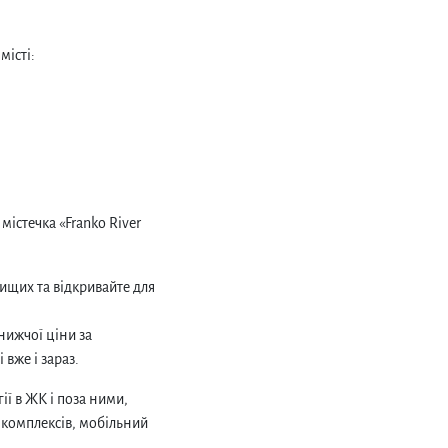
місті:
 містечка «Franko River
ищих та відкривайте для
нижчої ціни за
вже і зараз.
ії в ЖК і поза ними,
х комплексів, мобільний