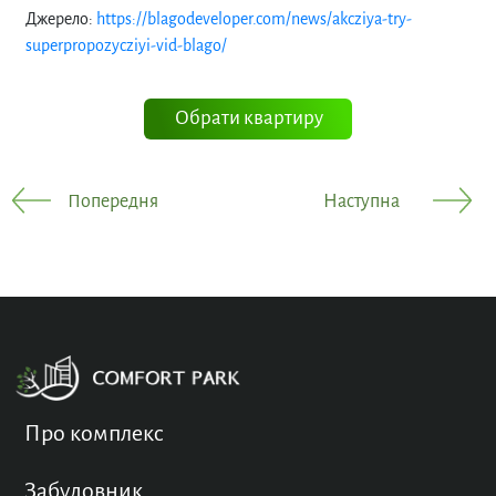
Джерело:
https://blagodeveloper.com/news/akcziya-try-
superpropozycziyi-vid-blago/
Обрати квартиру
Попередня
Наступна
Про комплекс
Забудовник