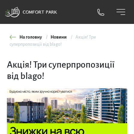
На головну
Новини
Акція! Три
суперпропозиції від blago!
Акція! Три суперпропозиції
від blago!