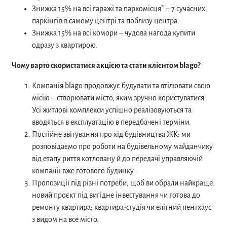
Знижка 15% на всі гаражі та паркомісця* – 7 сучасних
паркінгів в самому центрі та поблизу центра.
Знижка 15% на всі комори – чудова нагода купити
одразу з квартирою.
Чому варто скористатися акцією та стати клієнтом
blago?
Компанія blago продовжує будувати та втілювати свою
місію – створювати місто, яким зручно користуватися.
Усі житлові комплекси успішно реалізовуються та
вводяться в експлуатацію в передбачені терміни.
Постійне звітування про хід будівництва ЖК: ми
розповідаємо про роботи на будівельному майданчику
від етапу риття котловану й до передачі управляючій
компанії вже готового будинку.
Пропозиції під різні потреби, щоб ви обрали найкраще:
новий проєкт під вигідне інвестування чи готова до
ремонту квартира; квартира-студія чи елітний пентхаус
з видом на все місто.