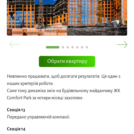
Обрати квартиру
Невпинно працювати, щоб досягати результатів. Це один з
наших критеріїв роботи.
Саме тому динаміка змін на будівельному майданчику ЖК
Comfort Park за чотири місяці захоплює:
Секція 13
Передано управляючій компанії.
Секція 14