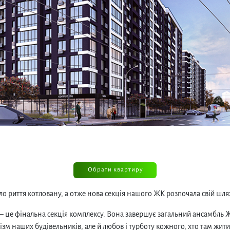
Обрати квартиру
о риття котловану, а отже нова секція нашого ЖК розпочала свій шля
 це фінальна секція комплексу. Вона завершує загальний ансамбль ЖК
зм наших будівельників, але й любов і турботу кожного, хто там жит