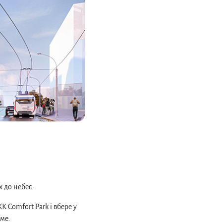
х до небес.
 Comfort Park і вбере у
име.