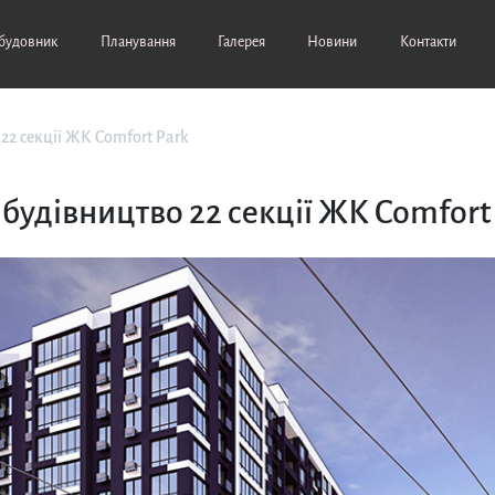
будовник
Планування
Галерея
Новини
Контакти
22 секції ЖК Comfort Park
будівництво 22 секції ЖК Comfort