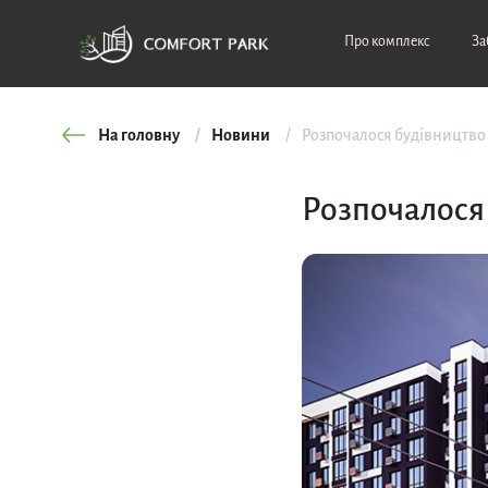
Про комплекс
За
На головну
Новини
Розпочалося будівництво 
Розпочалося 