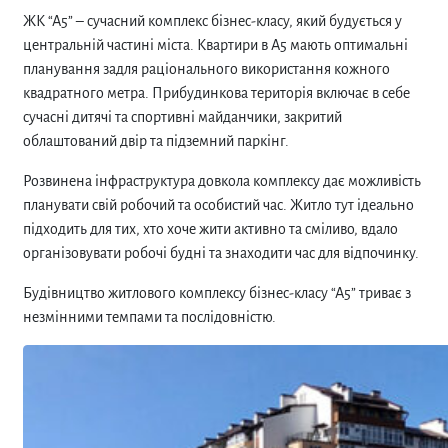
ЖК “А5” – сучасний комплекс бізнес-класу, який будується у
центральній частині міста. Квартири в А5 мають оптимальні
планування задля раціонального використання кожного
квадратного метра. Прибудинкова територія включає в себе
сучасні дитячі та спортивні майданчики, закритий
облаштований двір та підземний паркінг.
Розвинена інфраструктура довкола комплексу дає можливість
планувати свій робочий та особистий час. Житло тут ідеально
підходить для тих, хто хоче жити активно та сміливо, вдало
організовувати робочі будні та знаходити час для відпочинку.
Будівництво житлового комплексу бізнес-класу “А5” триває з
незмінними темпами та послідовністю.