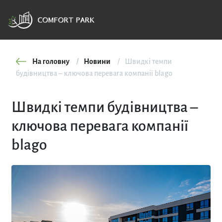
На головну
Новини
Швидкі темпи
будівництва – ключова перевага компанії blago
Швидкі темпи будівництва –
ключова перевага компанії
blago