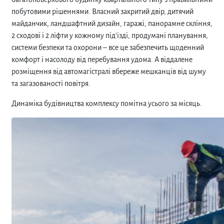
побутовими рішеннями. Власний закритий двір, дитячий
майданчик, ландшафтний дизайн, гаражі, панорамне скління,
2 сходові і 2 ліфти у кожному під’їзді, продумані планування,
системи безпеки та охорони – все це забезпечить щоденний
комфорт і насолоду від перебування удома. А віддалене
розміщення від автомагістралі вбереже мешканців від шуму
та загазованості повітря.
Динаміка будівництва комплексу помітна усього за місяць.