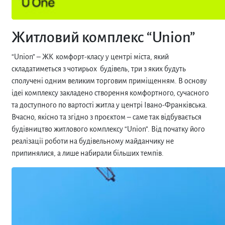
Житловий комплекс “Union”
“Union”
–
ЖК
комфорт-класу у центрі міста, який
складатиметься з чотирьох будівель, три з яких будуть
сполучені одним великим торговим приміщенням. В основу
ідеї комплексу закладено створення комфортного, сучасного
та доступного по вартості житла у центрі Івано-Франківська.
Вчасно, якісно та згідно з проєктом – саме так відбувається
будівництво житлового комплексу “Union”. Від початку його
реалізації роботи на будівельному майданчику не
припинялися, а лише набирали більших темпів.