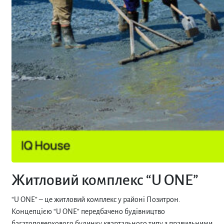
Житловий комплекс “U ONE”
“U ONE” – це житловий комплекс у районі Позитрон.
Концепцією “U ONE” передбачено будівництво
багатоповерхового будинку квартального типу з правильними