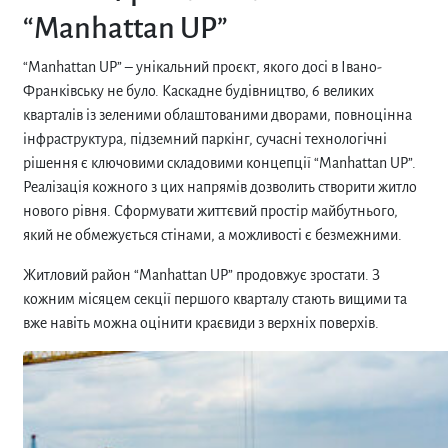
“Manhattan UP”
“Manhattan UP”
–
унікальний проєкт, якого досі в Івано-
Франківську не було. Каскадне будівництво, 6 великих
кварталів із зеленими облаштованими дворами, повноцінна
інфраструктура, підземний паркінг, сучасні технологічні
рішення є ключовими складовими концепції “Manhattan UP”.
Реалізація кожного з цих напрямів дозволить створити житло
нового рівня. Сформувати життєвий простір майбутнього,
який не обмежується стінами, а можливості є безмежними.
Житловий район “Manhattan UP” продовжує зростати. З
кожним місяцем секції першого кварталу стають вищими та
вже навіть можна оцінити краєвиди з верхніх поверхів.