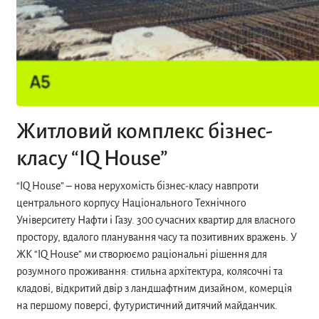
Житловий комплекс бізнес-
класу “IQ House”
“IQ House” – нова нерухомість бізнес-класу навпроти
центрального корпусу Національного Технічного
Університету Нафти і Газу. 300 сучасних квартир для власного
простору, вдалого планування часу та позитивних вражень. У
ЖК “IQ House” ми створюємо раціональні рішення для
розумного проживання: стильна архітектура, колясочні та
кладові, відкритий двір з ландшафтним дизайном, комерція
на першому поверсі, футуристичний дитячий майданчик.