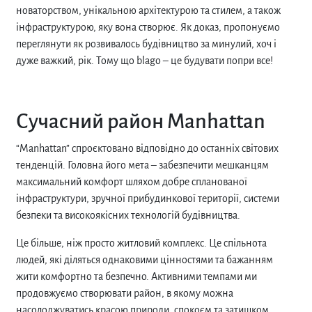
новаторством, унікальною архітектурою та стилем, а також
інфраструктурою, яку вона створює. Як доказ, пропонуємо
переглянути як розвивалось будівництво за минулий, хоч і
дуже важкий, рік. Тому що
blago – це будувати попри все!
Сучасний район Manhattan
“Manhattan” спроєктовано відповідно до останніх світових
тенденцій. Головна його мета – забезпечити мешканцям
максимальний комфорт шляхом добре спланованої
інфраструктури, зручної прибудинкової території, системи
безпеки та високоякісних технологій будівництва.
Ц
е більше, ніж просто житловий комплекс. Це спільнота
людей, які діляться однаковими цінностями та бажанням
жити комфортно та безпечно. Активними темпами ми
продовжуємо створювати район, в якому можна
насолоджуватись красою природи, спокоєм та затишком