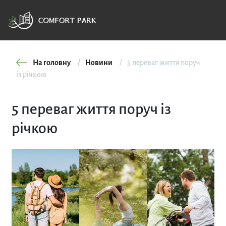
На головну
Новини
5 переваг життя поруч
із річкою
5 переваг життя поруч із
річкою