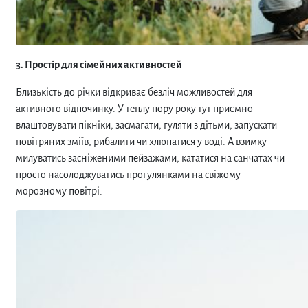
3. Простір для сімейних активностей
Близькість до річки відкриває безліч можливостей для
активного відпочинку. У теплу пору року тут приємно
влаштовувати пікніки, засмагати, гуляти з дітьми, запускати
повітряних зміїв, рибалити чи хлюпатися у воді. А взимку —
милуватись засніженими пейзажами, кататися на санчатах чи
просто насолоджуватись прогулянками на свіжому
морозному повітрі.