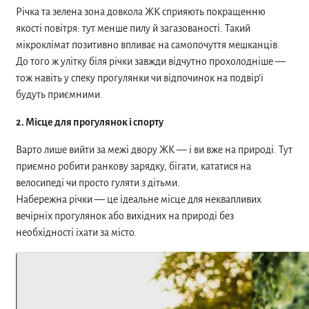
Річка та зелена зона довкола ЖК сприяють покращенню
якості повітря: тут менше пилу й загазованості. Такий
мікроклімат позитивно впливає на самопочуття мешканців.
До того ж улітку біля річки завжди відчутно прохолодніше —
тож навіть у спеку прогулянки чи відпочинок на подвір’ї
будуть приємними.
2. Місце для прогулянок і спорту
Варто лише вийти за межі двору ЖК — і ви вже на природі. Тут
приємно робити ранкову зарядку, бігати, кататися на
велосипеді чи просто гуляти з дітьми.
Набережна річки — це ідеальне місце для неквапливих
вечірніх прогулянок або вихідних на природі без
необхідності їхати за місто.