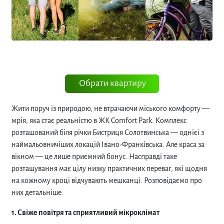
Обрати квартиру
Жити поруч із природою, не втрачаючи міського комфорту —
мрія, яка стає реальністю в ЖК Comfort Park. Комплекс
розташований біля річки Бистриця Солотвинська — однієї з
наймальовничіших локацій Івано-Франківська. Але краса за
вікном — це лише приємний бонус. Насправді таке
розташування має цілу низку практичних переваг, які щодня
на кожному кроці відчувають мешканці. Розповідаємо про
них детальніше.
1. Свіже повітря та сприятливий мікроклімат