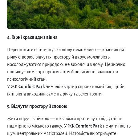
4. Гарні краєвиди з вікна
Переоцінити естетичну складову неможливо — краєвид на
річку створює відчуття простору й дарує можливість
насолоджуватися природою, не виходячи з дому. Це значно
підвищує комфорт проживання й позитивно впливає на
психологічний стан.
У ЖК
Comfort Park
чимало квартир спроєктовані так, щоби
їхні вікна виходили саме на річку та зелені зони.
5. Відчуття простору й спокою
Жити поруч із річкою — це завжди про тишу та відсутність
надмірного міського галасу. У ЖК
Comfort Park
не чути навіть
шум центральних магістралей. Натомість ви отримуєте