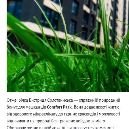
Отже, річка Бистриця Солотвинська — справжній природний
бонус для мешканців
Comfort Park
. Вона додає якості життю:
від здорового мікроклімату до гарних краєвидів і можливості
відпочивати на природі без тривалих поїздок за місто.
Обираючи житло в такій локації, ви інвестуєте у комфорт і