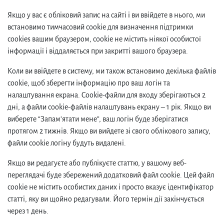
Якщо у вас є обліковий запис на сайті і ви ввійдете в нього, ми
встановимо тимчасовий cookie для визначення підтримки
cookies вашим браузером, cookie не містить ніякої особистої
інформації і віддаляється при закритті вашого браузера.
Коли ви ввійдете в систему, ми також встановимо декілька файлів
cookie, щоб зберегти інформацію про ваш логін та
налаштування екрана. Cookie-файли для входу зберігаються 2
дні, а файли cookie-файлів налаштувань екрану – 1 рік. Якщо ви
виберете “Запам’ятати мене”, ваш логін буде зберігатися
протягом 2 тижнів. Якщо ви вийдете зі свого облікового запису,
файли cookie логіну будуть видалені.
Якщо ви редагуєте або публікуєте статтю, у вашому веб-
переглядачі буде збережений додатковий файл cookie. Цей файл
cookie не містить особистих даних і просто вказує ідентифікатор
статті, яку ви щойно редагували. Його термін дії закінчується
через 1 день.