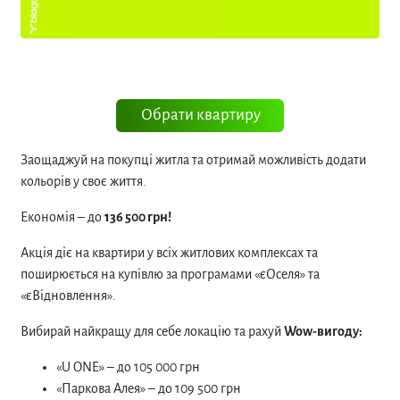
Обрати квартиру
Заощаджуй на покупці житла та отримай можливість додати
кольорів у своє життя.
Економія – до
136 500 грн!
Акція діє на квартири у всіх житлових комплексах та
поширюється на купівлю за програмами «єОселя» та
«єВідновлення».
Вибирай найкращу для себе локацію та рахуй
Wow
-вигоду:
«U ONE» – до 105 000 грн
«Паркова Алея» – до 109 500 грн