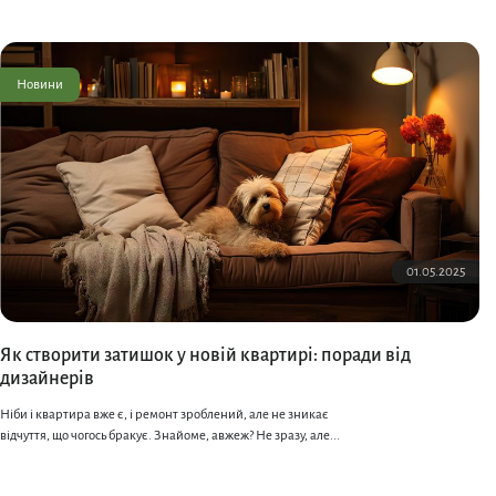
Новини
01.05.2025
Як створити затишок у новій квартирі: поради від
дизайнерів
Ніби і квартира вже є, і ремонт зроблений, але не зникає
відчуття, що чогось бракує. Знайоме, авжеж? Не зразу, але...