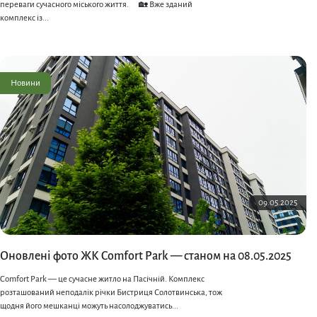
переваги сучасного міського життя. ⠀ 🏡 Вже зданий
комплекс із...
Новини
09.05.2025
Оновлені фото ЖК Comfort Park — станом на 08.05.2025
Comfort Park — це сучасне житло на Пасічній. Комплекс
розташований неподалік річки Бистриця Солотвинська, тож
щодня його мешканці можуть насолоджуватись...