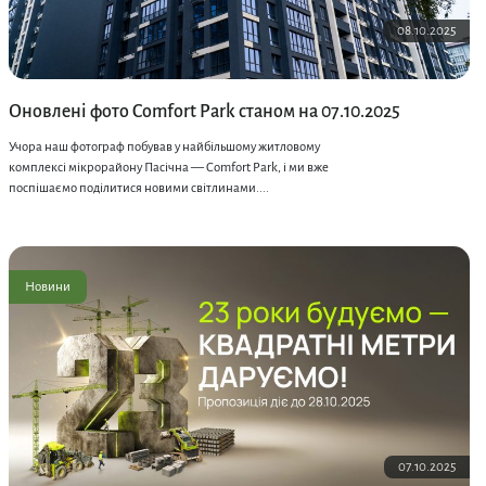
08.10.2025
Оновлені фото Comfort Park станом на 07.10.2025
Учора наш фотограф побував у найбільшому житловому
комплексі мікрорайону Пасічна — Comfort Park, і ми вже
поспішаємо поділитися новими світлинами....
Новини
07.10.2025