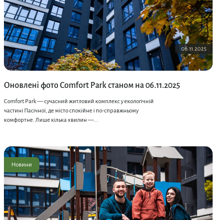
06.11.2025
Оновлені фото Comfort Park станом на 06.11.2025
Comfort Park — сучасний житловий комплекс у екологічній
частині Пасічної, де місто спокійне і по-справжньому
комфортне. Лише кілька хвилин —...
Новини