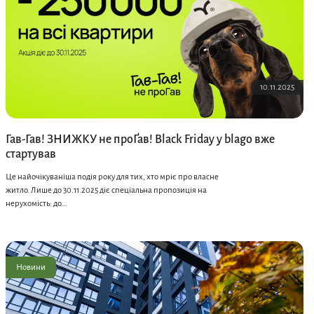
10.11.2025
Гав-Гав! ЗНИЖКУ не проҐав! Black Friday у blago вже
стартував
Це найочікуваніша подія року для тих, хто мріє про власне
житло. Лише до 30.11.2025 діє спеціальна пропозиція на
нерухомість: до...
Новини