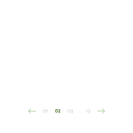
19.06.2025
5 переваг життя поруч із річкою
Жити поруч із природою, не втрачаючи міського комфорту
— мрія, яка стає реальністю в ЖК Comfort Park. Комплекс
розташований біля...
01
02
03
13