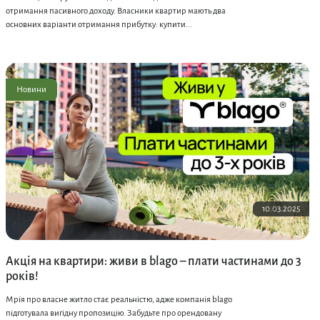
отримання пасивного доходу. Власники квартир мають два
основних варіанти отримання прибутку: купити...
Новини
10.03.2025
Акція на квартири: живи в blago – плати частинами до 3
років!
Мрія про власне житло стає реальністю, адже компанія blago
підготувала вигідну пропозицію. Забудьте про орендовану