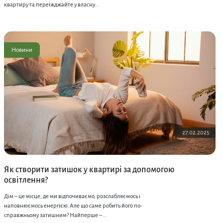
квартиру та переїжджайте у власну...
Новини
27.02.2025
Як створити затишок у квартирі за допомогою
освітлення?
Дім – це місце, де ми відпочиваємо, розслабляємось і
наповнюємось енергією. Але що саме робить його по-
справжньому затишним? Найперше –...