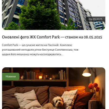
09.05.2025
Оновлені фото ЖК Comfort Park — станом на 08.05.2025
Comfort Park — це сучасне житло на Пасічній. Комплекс
розташований неподалік річки Бистриця Солотвинська, тож
щодня його мешканці можуть насолоджуватись...
Новини